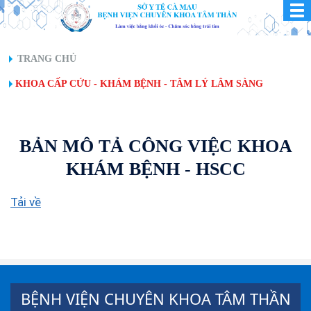
TRANG CHỦ
KHOA CẤP CỨU - KHÁM BỆNH - TÂM LÝ LÂM SÀNG
BẢN MÔ TẢ CÔNG VIỆC KHOA
KHÁM BỆNH - HSCC
Tải về
BỆNH VIỆN CHUYÊN KHOA TÂM THẦN