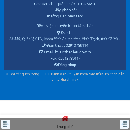
Cơ quan chủ quản: SỞ Y TẾ CÀ MAU
Giấy phép số:
Trưởng Ban biên tập:
Bệnh viện chuyên khoa tâm thần
Địa chỉ:
Số 559, Quốc lộ 91B, khóm Vĩnh An, phường Vĩnh Trạch, tỉnh Cà Mau
Điện thoại: 02913789114
Email: bvskttbaclieu.gov.vn
Fax: 02913789114
Đăng nhập
© Ghi rõ nguồn Cổng TTĐT Bệnh viện Chuyên khoa tâm thần khi trích dẫn
tin từ địa chỉ này.
Trang chủ