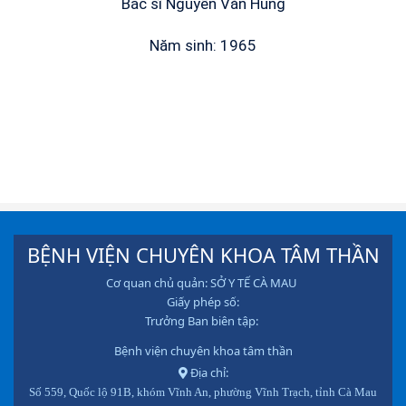
Bác sĩ Nguyễn Văn Hùng
Năm sinh: 1965
BỆNH VIỆN CHUYÊN KHOA TÂM THẦN
Cơ quan chủ quản: SỞ Y TẾ CÀ MAU
Giấy phép số:
Trưởng Ban biên tập:
Bệnh viện chuyên khoa tâm thần
Địa chỉ:
Số 559, Quốc lộ 91B, khóm Vĩnh An, phường Vĩnh Trạch, tỉnh Cà Mau