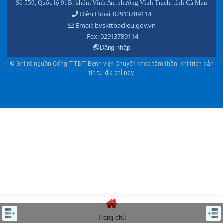
Số 559, Quốc lộ 91B, khóm Vĩnh An, phường Vĩnh Trạch, tỉnh Cà Mau
Điện thoại: 02913789114
Email: bvskttbaclieu.gov.vn
Fax: 02913789114
Đăng nhập
© Ghi rõ nguồn Cổng TTĐT Bệnh viện Chuyên khoa tâm thần khi trích dẫn
tin từ địa chỉ này.
Trang chủ