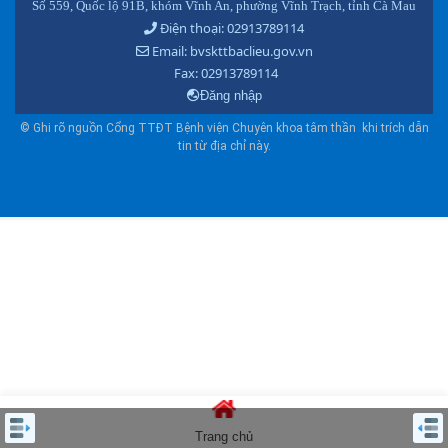
Số 559, Quốc lộ 91B, khóm Vĩnh An, phường Vĩnh Trạch, tỉnh Cà Mau
Điện thoại: 02913789114
Email: bvskttbaclieu.gov.vn
Fax: 02913789114
Đăng nhập
© Ghi rõ nguồn Cổng TTĐT Bệnh viện Chuyên khoa tâm thần khi trích dẫn
tin từ địa chỉ này.
Trang chủ