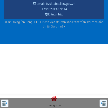
Email: bvskttbaclieu.gov.vn
Fax: 02913789114
Đăng nhập
© Ghi rõ nguồn Cổng TTĐT Bệnh viện Chuyên khoa tâm thần khi trích dẫn
tin từ địa chỉ này.
Trang chủ