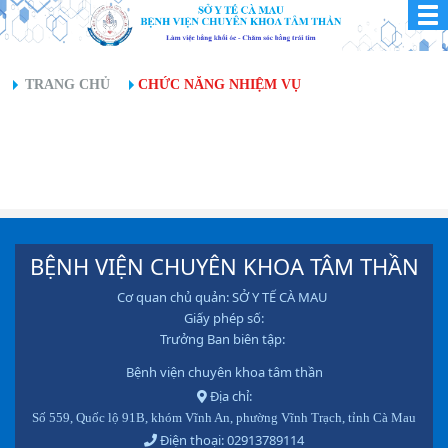
TRANG CHỦ
CHỨC NĂNG NHIỆM VỤ
BỆNH VIỆN CHUYÊN KHOA TÂM THẦN
Cơ quan chủ quản: SỞ Y TẾ CÀ MAU
Giấy phép số:
Trưởng Ban biên tập:
Bệnh viện chuyên khoa tâm thần
Địa chỉ:
Số 559, Quốc lộ 91B, khóm Vĩnh An, phường Vĩnh Trạch, tỉnh Cà Mau
Điện thoại: 02913789114