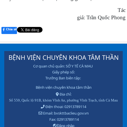
Tác
giả: Trần Quốc Phong
Chia sẻ
BỆNH VIỆN CHUYÊN KHOA TÂM THẦN
Cơ quan chủ quản: SỞ Y TẾ CÀ MAU
Giấy phép số:
Trưởng Ban biên tập:
Bệnh viện chuyên khoa tâm thần
Địa chỉ:
Số 559, Quốc lộ 91B, khóm Vĩnh An, phường Vĩnh Trạch, tỉnh Cà Mau
Điện thoại: 02913789114
Email: bvskttbaclieu.gov.vn
Fax: 02913789114
Đăng nhập