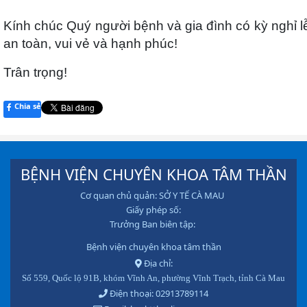
Kính chúc Quý người bệnh và gia đình có kỳ nghỉ l
an toàn, vui vẻ và hạnh phúc!
Trân trọng!
Chia sẻ
BỆNH VIỆN CHUYÊN KHOA TÂM THẦN
Cơ quan chủ quản: SỞ Y TẾ CÀ MAU
Giấy phép số:
Trưởng Ban biên tập:
Bệnh viện chuyên khoa tâm thần
Địa chỉ:
Số 559, Quốc lộ 91B, khóm Vĩnh An, phường Vĩnh Trạch, tỉnh Cà Mau
Điện thoại: 02913789114