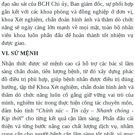
đạo sâu sát của BCH
Chi
ủy, Ban giám đốc, sự phối hợp
gắn kết với các khoa phòng và đồng nghiệp ở đơn vị,
khoa Xét nghiệm
,
chẩn đoán hình ảnh và thăm dò chức
năng
sẽ
ngày càng lớn mạnh về mọi mặt, toàn bộ nhân
viên khoa luôn phấn đấu
để hoàn thành tốt nhiệm vụ
được giao.
VI. S
Ứ MỆNH
Nhận thức được sứ mệnh cao cả hỗ trợ các bác sĩ lâm
sàng chẩn đoán, tiên lượng bệnh, từ đó xây dựng phác
đồ điều trị phù hợp, giúp bệnh nhân được điều trị đúng
hướng, tập thể Khoa Xét nghiệm
, chẩn đoán hình ảnh và
thăm dò chức năng
luôn cố gắng giữ vững vai trò của
mình, nghiêm túc trong thực hiện công tác chuyên môn,
đảm bảo tính “
Chính xác – Tin cậy –
Nhanh chóng -
Kịp thời
” cho từng kết quả
cận lâm sàng
. Phấn đấu cải
thiện và từng bước nâng cao chất lượng dịch vụ, nhằm
cung cấp cho người bệnh
cận lâm sàng
tốt nhất, vì mục